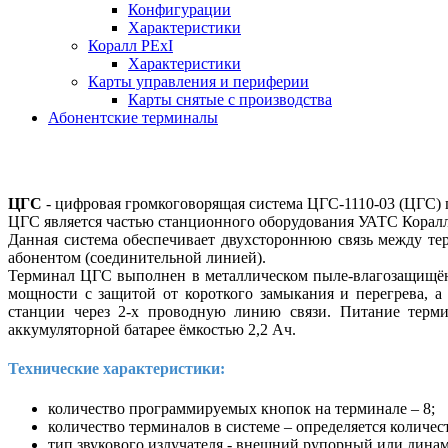
Конфигурации
Характеристики
Коралл PExI
Характеристики
Карты управления и периферии
Карты снятые с производства
Абонентские терминалы
ЦГС
- цифровая громкоговорящая система ЦГС-1110-03 (ЦГС) п
ЦГС является частью станционного оборудования УАТС Коралл-
Данная система обеспечивает двухстороннюю связь между т
абонентом (соединительной линией).
Терминал ЦГС выполнен в металлическом пыле-влагозащищён
мощности с защитой от короткого замыкания и перегрева, 
станции через 2-х проводную линию связи. Питание терм
аккумуляторной батарее ёмкостью 2,2 Ач.
Технические характеристики:
количество программируемых кнопок на терминале – 8;
количество терминалов в системе – определяется колич
тип звукового излучателя - внешний рупорный или дина