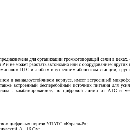
редназначена для организации громкоговорящей связи в цехах, 
Р и не может работать автономно или с оборудованием других 
ерминалом ЦГС и любым внутренним абонентом станции, груп
ном и вандалоустойчивом корпусе, имеет встроенный микрофо
а также встроенный бесперебойный источник питания для уси
инала - комбинированное, по цифровой линии от АТС и мес
еством цифровых портов УПАТС «Коралл-Р»;
мический, 8…16 Ом;