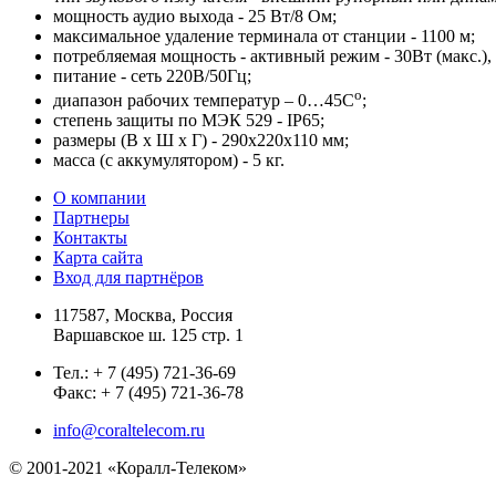
мощность аудио выхода - 25 Вт/8 Ом;
максимальное удаление терминала от станции - 1100 м;
потребляемая мощность - активный режим - 30Вт (макс.),
питание - сеть 220В/50Гц;
о
диапазон рабочих температур – 0…45С
;
степень защиты по МЭК 529 - IP65;
размеры (В х Ш х Г) - 290х220х110 мм;
масса (с аккумулятором) - 5 кг.
О компании
Партнеры
Контакты
Карта сайта
Вход для партнёров
117587, Москва, Россия
Варшавское ш. 125 стр. 1
Тел.: + 7 (495) 721-36-69
Факс: + 7 (495) 721-36-78
info@coraltelecom.ru
© 2001-2021 «Коралл-Телеком»